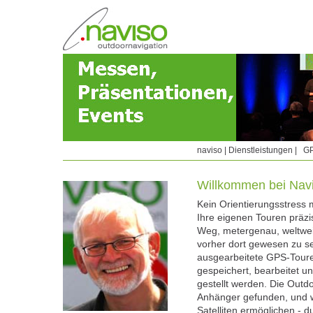
naviso
|
Dienstleistungen
|
GP
Willkommen bei Navi
Kein Orientierungsstress
Ihre eigenen Touren präz
Weg, metergenau, weltwei
vorher dort gewesen zu se
ausgearbeitete GPS-Tour
gespeichert, bearbeitet 
gestellt werden. Die Outdo
Anhänger gefunden, und 
Satelliten ermöglichen - 