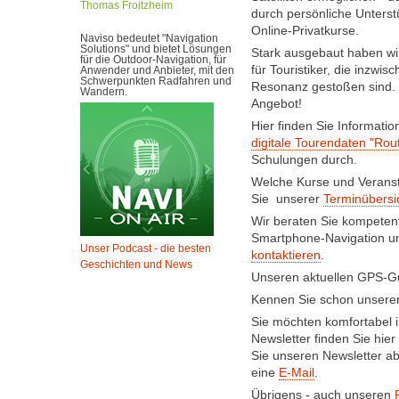
Thomas Froitzheim
durch persönliche Unterst
Online-Privatkurse.
Naviso bedeutet "Navigation
Solutions" und bietet Lösungen
Stark ausgebaut haben wi
für die Outdoor-Navigation, für
für Touristiker, die inzw
Anwender und Anbieter, mit den
Schwerpunkten Radfahren und
Resonanz gestoßen sind. 
Wandern.
Angebot!
Hier finden Sie Informati
digitale Tourendaten "Rou
Schulungen durch.
Welche Kurse und Veranst
Sie unserer
Terminübersi
Wir beraten Sie kompetent
Smartphone-Navigation u
Unser Podcast - die besten
kontaktieren
.
Geschichten und News
Unseren aktuellen GPS-G
Kennen Sie schon unsere
Sie möchten komfortabel 
Newsletter finden Sie hier
Sie unseren Newsletter a
eine
E-Mail
.
Übrigens - auch unseren